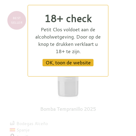
18+ check
BEST
SELLER
Petit Clos voldoet aan de
alcoholwetgeving. Door op de
knop te drukken verklaart u
18+ te zijn.
OK, toon de website
Bomba Tempranillo 2025
Bodegas Alceño
Spanje