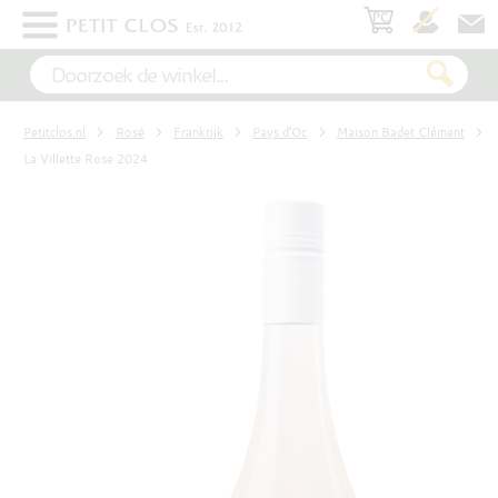
×
WIT
Petitclos.nl
Rosé
Frankrijk
Pays d’Oc
Maison Badet Clément
ROSÉ
La Villette Rose 2024
ROOD
MOUSSEREND
DESSERT