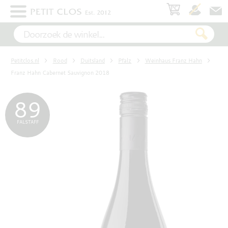
×
WIT
Petitclos.nl
Rood
Duitsland
Pfalz
Weinhaus Franz Hahn
ROSÉ
Franz Hahn Cabernet Sauvignon 2018
89
ROOD
FALSTAFF
MOUSSEREND
DESSERT