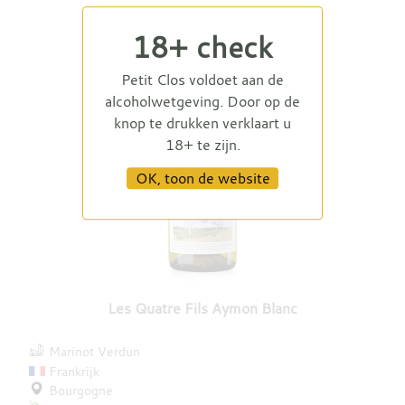
18+ check
Petit Clos voldoet aan de
alcoholwetgeving. Door op de
knop te drukken verklaart u
18+ te zijn.
OK, toon de website
Les Quatre Fils Aymon Blanc
Marinot Verdun
Frankrijk
Bourgogne