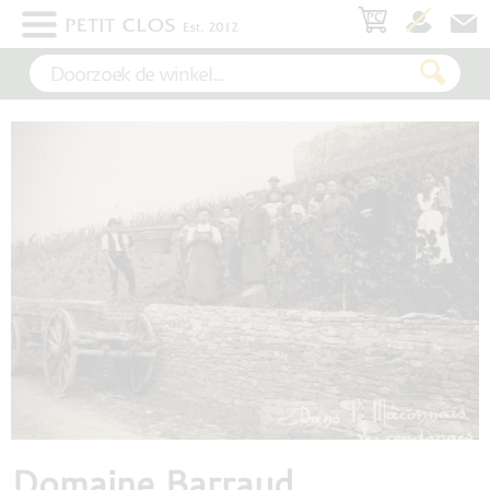
×
WIT
ROSÉ
ROOD
MOUSSEREND
DESSERT
Domaine Barraud