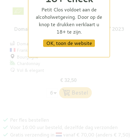
Petit Clos voldoet aan de
alcoholwetgeving. Door op de
knop te drukken verklaart u
Domaine Barraud Saint-Véran 'En Crèches' 2023
18+ te zijn.
OK, toon de website
Domaine Barraud
Frankrijk
Bourgogne
Chardonnay
Vol & elegant
€ 32,50
Per fles bestellen
Voor 16:00 uur besteld, dezelfde dag verzonden
Gratis verzending in
vanaf € 70,00 (anders € 7,50)