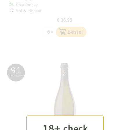
Chardonnay
Vol & elegant
€ 36,95
91
ROBERT PARKER
18+ check